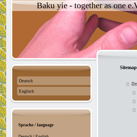
Baku yie - together as one e
Sitemap
Deutsch
De
Englisch
Sprache / language
Deutsch
|
English