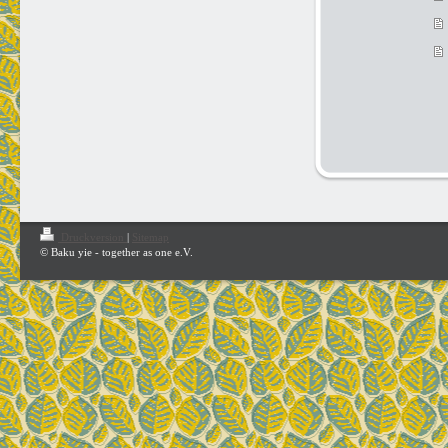
Druckversion
|
Sitemap
© Baku yie - together as one e.V.