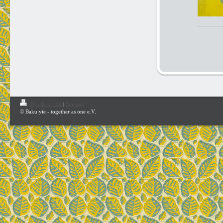
Druckversion
|
Sitemap
© Baku yie - together as one e.V.