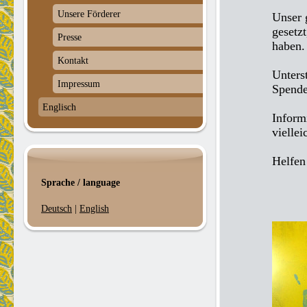
Unsere Förderer
Unser 
gesetz
Presse
haben.
Kontakt
Unters
Impressum
Spende
Englisch
Inform
vielle
Helfen
Sprache / language
Deutsch
|
English