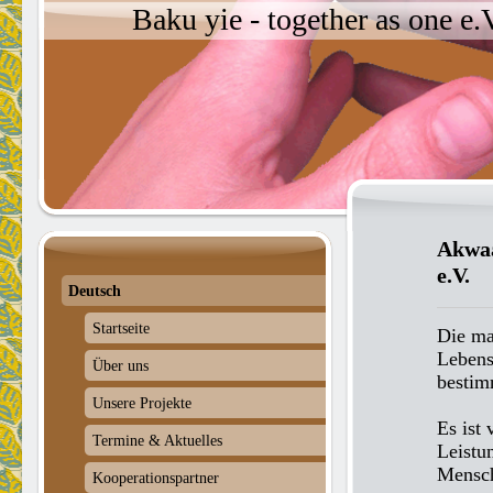
Baku yie - together as one e
Akwaa
e.V.
Deutsch
Startseite
Die ma
Lebens
Über uns
bestim
Unsere Projekte
Es ist
Termine & Aktuelles
Leistu
Mensch
Kooperationspartner