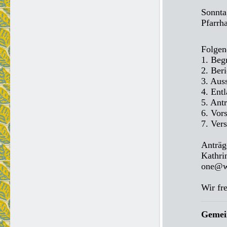
Sonnta
Pfarrh
Folgen
1. Beg
2. Beri
3. Aus
4. Ent
5. Ant
6. Vor
7. Ver
Anträg
Kathri
one@we
Wir fr
Gemei