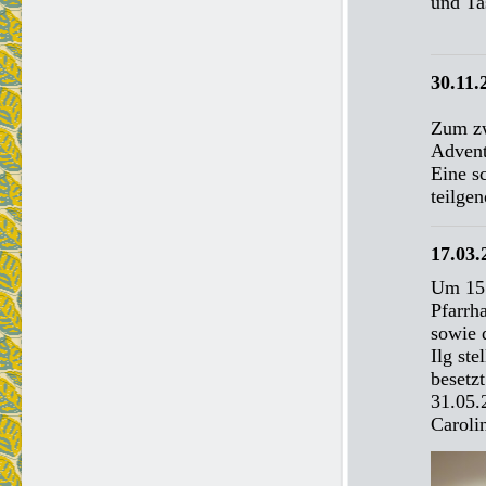
und Ta
30.11.
Zum zw
Advent
Eine s
teilge
17.03
Um 15:
Pfarrh
sowie 
Ilg ste
besetz
31.05.
Carol