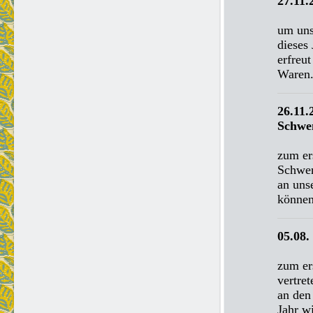
27.11.
um uns
dieses
erfreu
Waren
26.11.
Schwe
zum er
Schwen
an uns
können
05.08.
zum er
vertre
an den
Jahr w