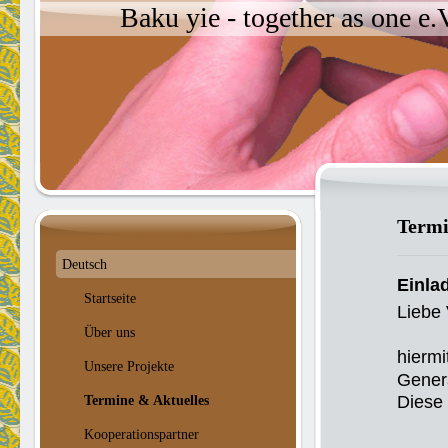
Baku yie - together as one e
Termi
Deutsch
Einla
Startseite
Liebe 
Über uns
hiermi
Unsere Projekte
Gener
Diese 
Termine & Aktuelles
Kooperationspartner