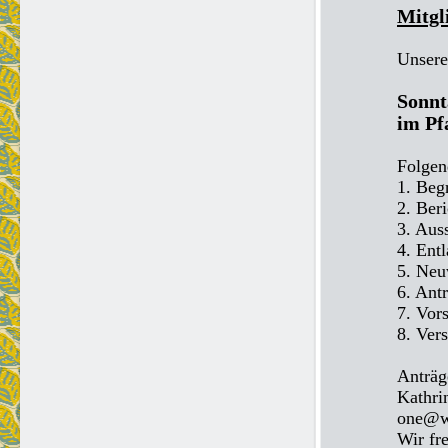
Mitgl
Unsere
Sonnt
im Pf
Folgen
1. Beg
2. Beri
3. Aus
4. Ent
5. Neu
6. Ant
7. Vor
8. Ver
Anträg
Kathri
one@we
Wir fr