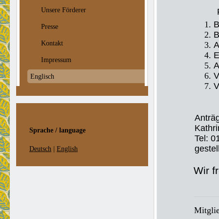
Unsere Förderer
B
Presse
B
Kontakt
A
E
Impressum
A
V
Englisch
V
Anträg
Kathri
Sprache / language
Tel: 
gestel
Deutsch
|
English
Wir f
Mitgli