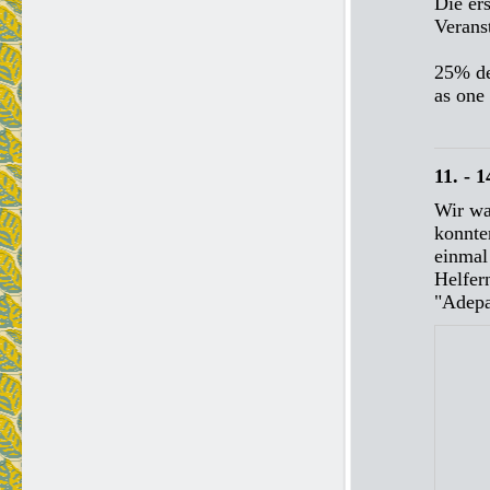
Die ers
Verans
25% de
as one
11. - 
Wir wa
konnte
einmal
Helfer
"Adepa