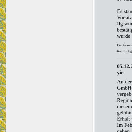
Es sta
Vorsit
Ilg wu
bestäti
wurde 
Der Ausschu
Kathrin Ilg
05.12.
yie
An der
GmbH w
vergeb
Regina
diesem
gelohn
Erhalt
Im Feb
geben,