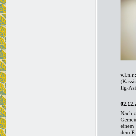
v.l.n.r
(Kassi
Ilg-As
02.12.
Nach z
Gemein
einem 
dem Fa