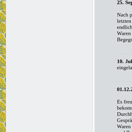
25. Se
Nach p
letzte
endlic
Waren 
Begeg
10. J
eingel
01.12
Es fre
bekomm
Durchh
Gesprä
Waren 