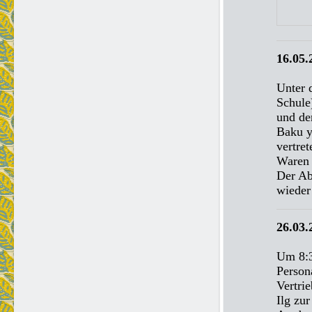
16.05.
Unter 
Schule
und de
Baku y
vertre
Waren 
Der Ab
wieder
26.03.
Um 8:3
Person
Vertri
Ilg zu