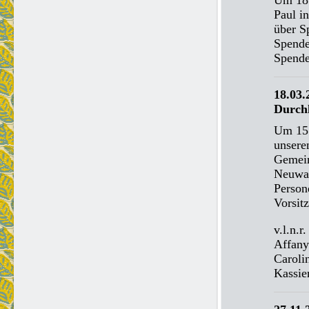
Um 18 
Paul in
über S
Spende
Spende
18.03.
Durch
Um 15 
unsere
Gemein
Neuwah
Person
Vorsit
v.l.n.
Affanyi
Caroli
Kassier