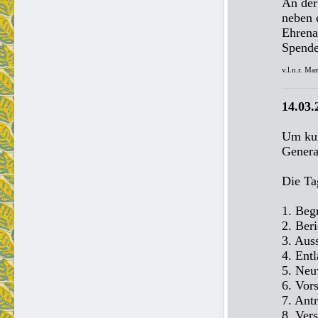
An der
neben 
Ehrena
Spende
v.l.n.r. M
14.03
Um kur
Genera
Die Ta
1. Beg
2. Ber
3. Aus
4. Ent
5. Neu
6. Vor
7. Ant
8. Ver